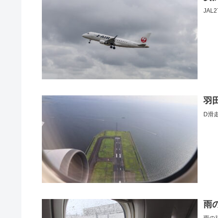
JA
羽
D滑
雨
雨の