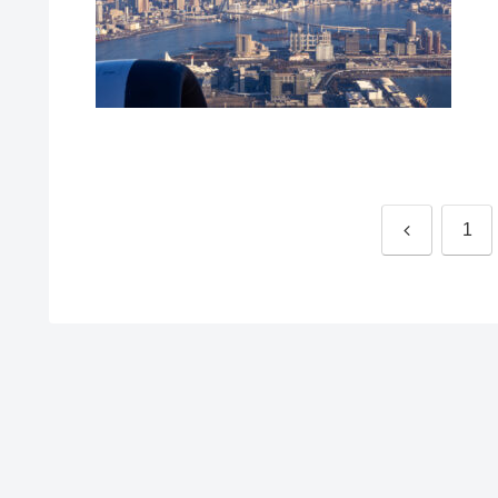
前
1
へ