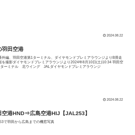
2024.08.22
の羽田空港
番外編、羽田空港第1ターミナル、ダイヤモンドプレミアラウンジよりB滑走
面を撮影ダイヤモンドプレミアラウンジより2024年8月10日(土)10:34 羽田空
1ターミナル 北ウイング JALダイヤモンドプレミアラウンジ
2024.08.22
空港HND⇒広島空港HIJ【JAL253】
L253で羽田から広島までの機窓写真