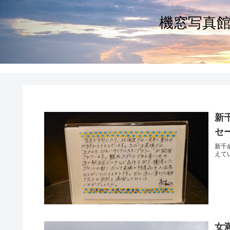
機窓写真館～
新
セ
新千
えて
女