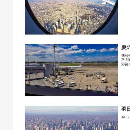
夏
機窓
路方
港第
羽田
JA