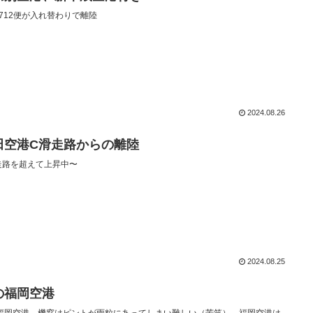
L2712便が入れ替わりで離陸
2024.08.26
田空港C滑走路からの離陸
走路を超えて上昇中〜
2024.08.25
の福岡空港
福岡空港、機窓はピントが雨粒にあってしまい難しい（苦笑） 福岡空港は