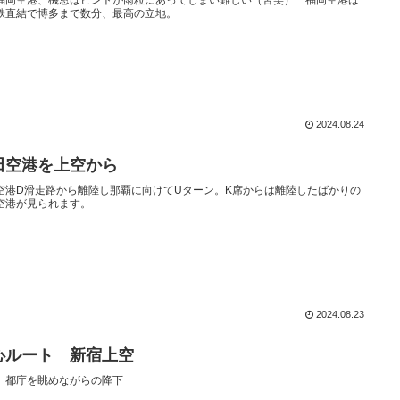
鉄直結で博多まで数分、最高の立地。
2024.08.24
田空港を上空から
空港D滑走路から離陸し那覇に向けてUターン。K席からは離陸したばかりの
空港が見られます。
2024.08.23
心ルート 新宿上空
、都庁を眺めながらの降下