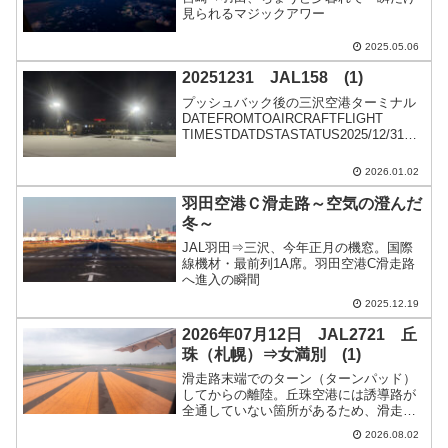
見られるマジックアワー
2025.05.06
20251231 JAL158 (1)
プッシュバック後の三沢空港ターミナル
DATEFROMTOAIRCRAFTFLIGHT
TIMESTDATDSTASTATUS2025/12/31Mi
sawa (MSJ)Tokyo (HND)B738
(JA301J)1:0819:1519:...
2026.01.02
羽田空港Ｃ滑走路～空気の澄んだ
冬～
JAL羽田⇒三沢、今年正月の機窓。国際
線機材・最前列1A席。羽田空港C滑走路
へ進入の瞬間
2025.12.19
2026年07月12日 JAL2721 丘
珠（札幌）⇒女満別 (1)
滑走路末端でのターン（ターンパッド）
してからの離陸。丘珠空港には誘導路が
全通していない箇所があるため、滑走路
端まで走行してから180度旋回（ターン）
2026.08.02
して離陸位置につきます。そのターンの