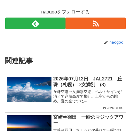
naogooをフォローする
naogoo
関連記事
2026年07月12日 JAL2721 丘
珠（札幌）⇒女満別 (3)
丘珠空港⇒女満別空港。ベルトサインが
消えて巡航高度で飛行。上空からの眺
め。夏の空ですね～
2026.08.04
宮崎⇒羽田 一瞬のマジックアワ
ー
宮崎⇒羽田、ちょうど夕暮れで一瞬だけ