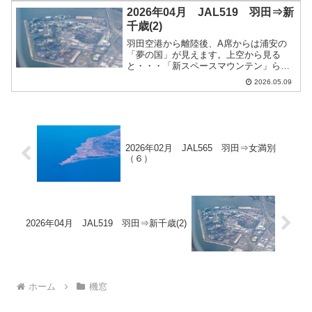
瞬間を撮影
2026年04月 JAL519 羽田⇒新
千歳(2)
羽田空港から離陸後、A席からは浦安の
「夢の国」が見えます。上空から見る
と・・・「新スペースマウンテン」らし
き物もしっかり見えますね
2026.05.09
2026年02月 JAL565 羽田⇒女満別
（６）
2026年04月 JAL519 羽田⇒新千歳(2)
ホーム
機窓